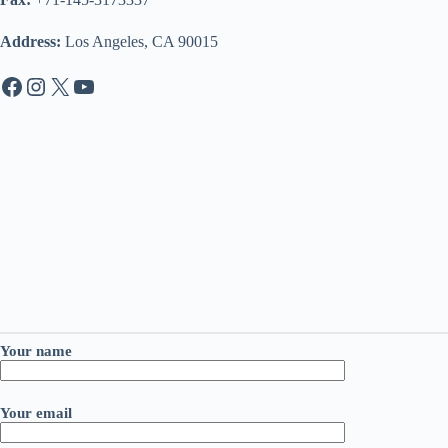
Address:
Los Angeles, CA 90015
Facebook
Instagram
X
YouTube
Your name
Your email