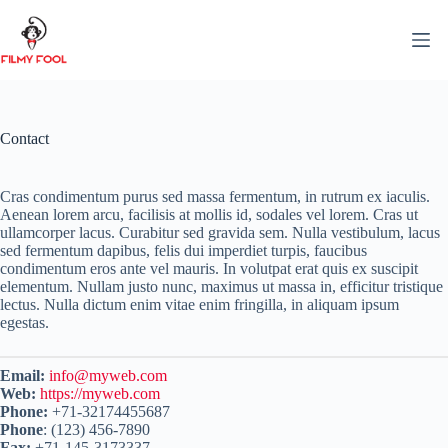
Skip
to
content
Contact
Cras condimentum purus sed massa fermentum, in rutrum ex iaculis.
Aenean lorem arcu, facilisis at mollis id, sodales vel lorem. Cras ut
ullamcorper lacus. Curabitur sed gravida sem. Nulla vestibulum, lacus
sed fermentum dapibus, felis dui imperdiet turpis, faucibus
condimentum eros ante vel mauris. In volutpat erat quis ex suscipit
elementum. Nullam justo nunc, maximus ut massa in, efficitur tristique
lectus. Nulla dictum enim vitae enim fringilla, in aliquam ipsum
egestas.
Email:
info@myweb.com
Web:
https://myweb.com
Phone:
+71-32174455687
Phone
: (123) 456-7890
Fax:
+71-145-3173337